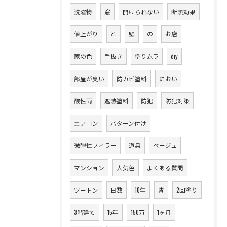
洗濯物
窓
開けられない
断熱効果
値上がり
と
壁
の
お店
家の色
手抜き
塗りムラ
diy
部屋が臭い
防カビ塗料
におい
酸性雨
遮熱塗料
防犯
防犯対策
エアコン
パターン付け
微弾性フィラー
道具
ベージュ
マンション
人気色
よくある質問
ツートン
日数
10年
青
2回塗り
3階建て
15年
150万
1ヶ月