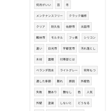
何月がいい
苔
冬
メンテナンスフリー
クラック補修
クリア
耐久性
佐野市
太田市
館林市
モルタル
フッ素
シリコン
違い
日光市
宇都宮市
汚れ落とし
木材
面積
付帯部とは
ベランダ防水
ライトグレー
何年もつ
適した季節
膨れ
原因
外壁色
失敗
艶あり
艶なし
色
人気
外壁
塗装
しないと
どうなる