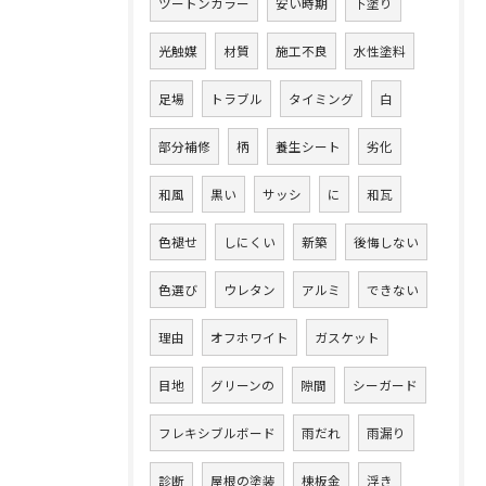
ツートンカラー
安い時期
下塗り
光触媒
材質
施工不良
水性塗料
足場
トラブル
タイミング
白
部分補修
柄
養生シート
劣化
和風
黒い
サッシ
に
和瓦
色褪せ
しにくい
新築
後悔しない
色選び
ウレタン
アルミ
できない
理由
オフホワイト
ガスケット
目地
グリーンの
隙間
シーガード
フレキシブルボード
雨だれ
雨漏り
診断
屋根の塗装
棟板金
浮き