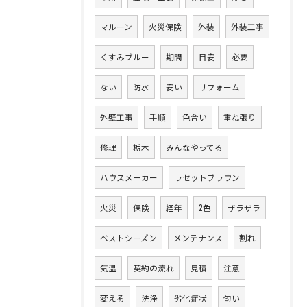
マルーン
火災保険
外装
外装工事
くすみブルー
期間
目安
必要
ない
防水
安い
リフォーム
外壁工事
手順
色合い
重ね張り
修理
栃木
みんなやってる
ハウスメーカー
ラセットブラウン
火災
保険
経年
2色
ザラザラ
ベストシーズン
メンテナンス
割れ
気温
契約の流れ
見積
注意
変える
洗浄
劣化症状
匂い