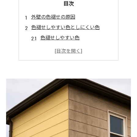
目次
外壁の色褪せの原因
色褪せしやすい色としにくい色
色褪せしやすい色
色褪せしにくい色
色褪せを放置するリスク
美観の低下
塗膜の劣化
資産価値の低下
色褪せを防ぐためのポイント
高耐候性の塗料を選ぶ
色選びに注意する
定期的なメンテナンス