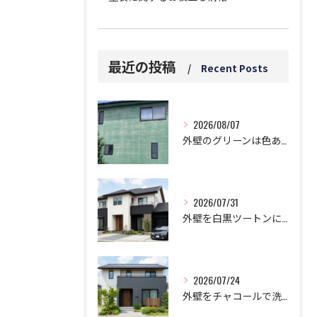
最近の投稿
Recent Posts
2026/08/07
外壁のグリーンは色あせと白い汚れに要注意！5つのデメリットとは？
2026/07/31
外壁を白黒ツートンにする黄金比！モダンに仕上げる鉄則！
2026/07/24
外壁をチャコールで洗練された邸宅に!劇的おしゃれなツートン鉄板コンビ