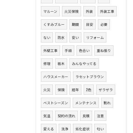
マルーン
火災保険
外装
外装工事
くすみブルー
期間
目安
必要
ない
防水
安い
リフォーム
外壁工事
手順
色合い
重ね張り
修理
栃木
みんなやってる
ハウスメーカー
ラセットブラウン
火災
保険
経年
2色
ザラザラ
ベストシーズン
メンテナンス
割れ
気温
契約の流れ
見積
注意
変える
洗浄
劣化症状
匂い