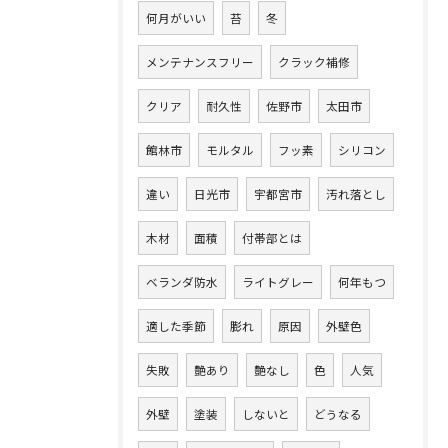
何月がいい
苔
冬
メンテナンスフリー
クラック補修
クリア
耐久性
佐野市
太田市
館林市
モルタル
フッ素
シリコン
違い
日光市
宇都宮市
汚れ落とし
木材
面積
付帯部とは
ベランダ防水
ライトグレー
何年もつ
適した季節
膨れ
原因
外壁色
失敗
艶あり
艶なし
色
人気
外壁
塗装
しないと
どうなる