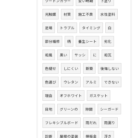
ツートンカラー
安い時期
下塗り
光触媒
材質
施工不良
水性塗料
足場
トラブル
タイミング
白
部分補修
柄
養生シート
劣化
和風
黒い
サッシ
に
和瓦
色褪せ
しにくい
新築
後悔しない
色選び
ウレタン
アルミ
できない
理由
オフホワイト
ガスケット
目地
グリーンの
隙間
シーガード
フレキシブルボード
雨だれ
雨漏り
診断
屋根の塗装
棟板金
浮き