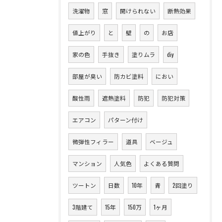
洗濯物
窓
開けられない
断熱効果
値上がり
と
壁
の
お店
家の色
手抜き
塗りムラ
diy
部屋が臭い
防カビ塗料
におい
酸性雨
遮熱塗料
防犯
防犯対策
エアコン
パターン付け
微弾性フィラー
道具
ベージュ
マンション
人気色
よくある質問
ツートン
日数
10年
青
2回塗り
3階建て
15年
150万
1ヶ月