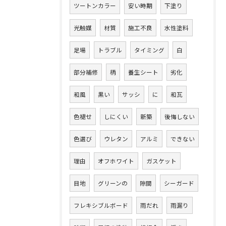
ツートンカラー
安い時期
下塗り
光触媒
材質
施工不良
水性塗料
足場
トラブル
タイミング
白
部分補修
柄
養生シート
劣化
和風
黒い
サッシ
に
和瓦
色褪せ
しにくい
新築
後悔しない
色選び
ウレタン
アルミ
できない
理由
オフホワイト
ガスケット
目地
グリーンの
隙間
シーガード
フレキシブルボード
雨だれ
雨漏り