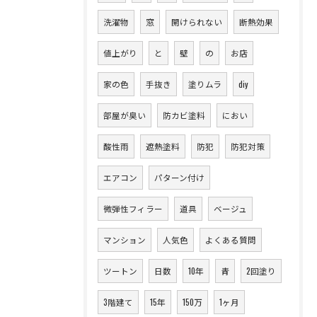
洗濯物
窓
開けられない
断熱効果
値上がり
と
壁
の
お店
家の色
手抜き
塗りムラ
diy
部屋が臭い
防カビ塗料
におい
酸性雨
遮熱塗料
防犯
防犯対策
エアコン
パターン付け
微弾性フィラー
道具
ベージュ
マンション
人気色
よくある質問
ツートン
日数
10年
青
2回塗り
3階建て
15年
150万
1ヶ月