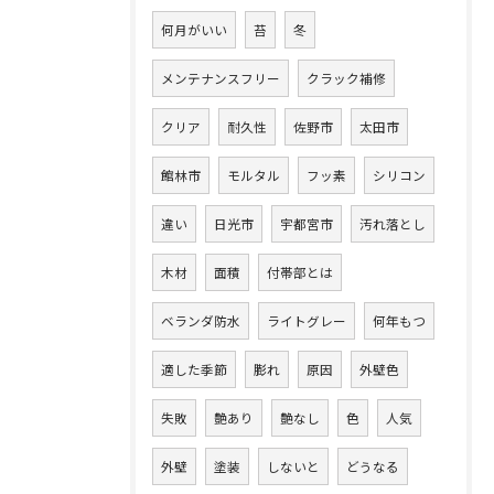
何月がいい
苔
冬
メンテナンスフリー
クラック補修
クリア
耐久性
佐野市
太田市
館林市
モルタル
フッ素
シリコン
違い
日光市
宇都宮市
汚れ落とし
木材
面積
付帯部とは
ベランダ防水
ライトグレー
何年もつ
適した季節
膨れ
原因
外壁色
失敗
艶あり
艶なし
色
人気
外壁
塗装
しないと
どうなる