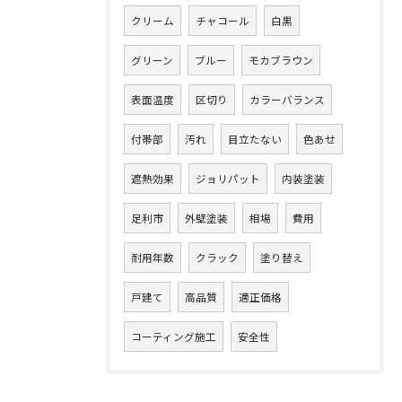
クリーム
チャコール
白黒
グリーン
ブルー
モカブラウン
表面温度
区切り
カラーバランス
付帯部
汚れ
目立たない
色あせ
遮熱効果
ジョリパット
内装塗装
足利市
外壁塗装
相場
費用
耐用年数
クラック
塗り替え
戸建て
高品質
適正価格
コーティング施工
安全性