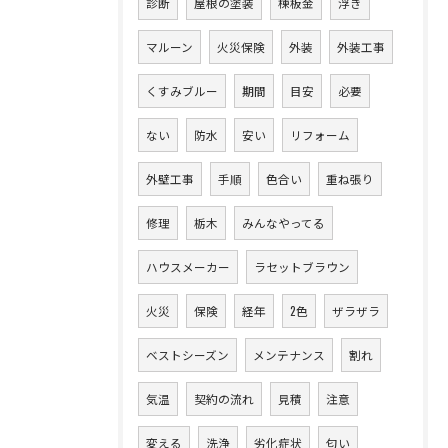
診断
屋根の塗装
棟板金
浮き
マルーン
火災保険
外装
外装工事
くすみブルー
期間
目安
必要
ない
防水
安い
リフォーム
外壁工事
手順
色合い
重ね張り
修理
栃木
みんなやってる
ハウスメーカー
ラセットブラウン
火災
保険
経年
2色
ザラザラ
ベストシーズン
メンテナンス
割れ
気温
契約の流れ
見積
注意
変える
洗浄
劣化症状
匂い