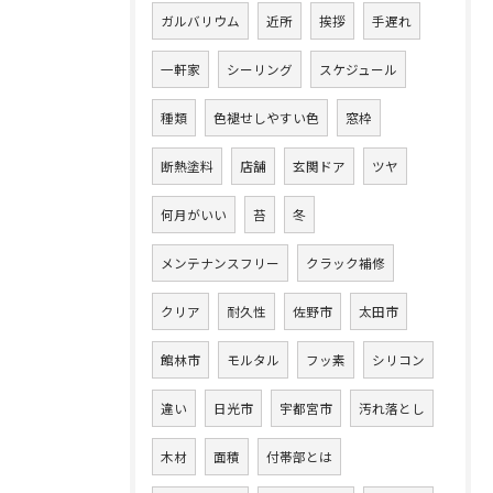
ガルバリウム
近所
挨拶
手遅れ
一軒家
シーリング
スケジュール
種類
色褪せしやすい色
窓枠
断熱塗料
店舗
玄関ドア
ツヤ
何月がいい
苔
冬
メンテナンスフリー
クラック補修
クリア
耐久性
佐野市
太田市
館林市
モルタル
フッ素
シリコン
違い
日光市
宇都宮市
汚れ落とし
木材
面積
付帯部とは