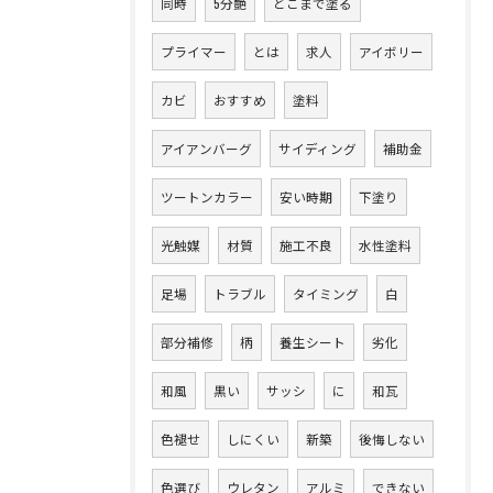
同時
5分艶
どこまで塗る
プライマー
とは
求人
アイボリー
カビ
おすすめ
塗料
アイアンバーグ
サイディング
補助金
ツートンカラー
安い時期
下塗り
光触媒
材質
施工不良
水性塗料
足場
トラブル
タイミング
白
部分補修
柄
養生シート
劣化
和風
黒い
サッシ
に
和瓦
色褪せ
しにくい
新築
後悔しない
色選び
ウレタン
アルミ
できない