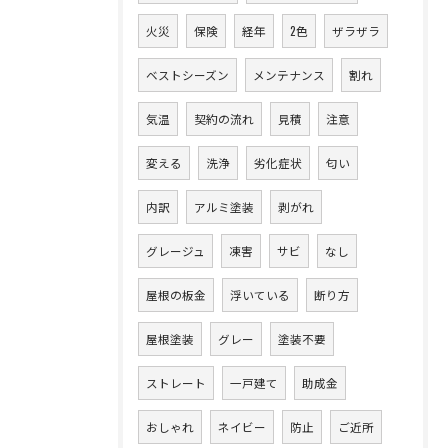
火災
保険
経年
2色
ザラザラ
ベストシーズン
メンテナンス
割れ
気温
契約の流れ
見積
注意
変える
洗浄
劣化症状
匂い
内訳
アルミ塗装
剥がれ
グレージュ
凍害
サビ
なし
屋根の板金
浮いている
断り方
屋根塗装
グレー
塗装不要
ストレート
一戸建て
助成金
おしゃれ
ネイビー
防止
ご近所