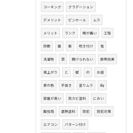
コーキング
グラデーション
デメリット
ピンホール
ムラ
メリット
ランク
喉が痛い
工程
詐欺
雑
紫
吹き付け
雪
洗濯物
窓
開けられない
断熱効果
値上がり
と
壁
の
お店
家の色
手抜き
塗りムラ
diy
部屋が臭い
防カビ塗料
におい
酸性雨
遮熱塗料
防犯
防犯対策
エアコン
パターン付け