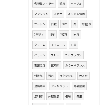
微弾性フィラー
道具
ベージュ
マンション
人気色
よくある質問
ツートン
日数
10年
青
2回塗り
3階建て
15年
150万
1ヶ月
クリーム
チャコール
白黒
グリーン
ブルー
モカブラウン
表面温度
区切り
カラーバランス
付帯部
汚れ
目立たない
色あせ
遮熱効果
ジョリパット
内装塗装
足利市
外壁塗装
相場
費用