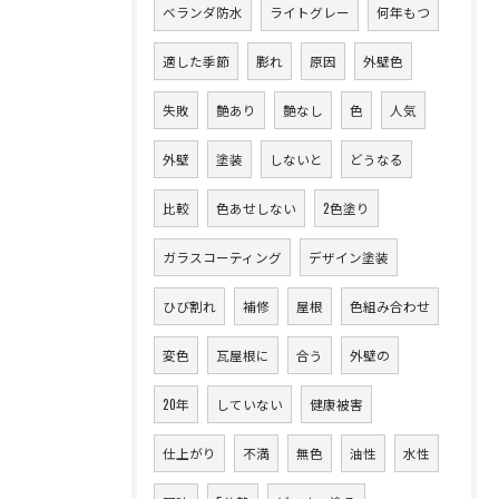
ベランダ防水
ライトグレー
何年もつ
適した季節
膨れ
原因
外壁色
失敗
艶あり
艶なし
色
人気
外壁
塗装
しないと
どうなる
比較
色あせしない
2色塗り
ガラスコーティング
デザイン塗装
ひび割れ
補修
屋根
色組み合わせ
変色
瓦屋根に
合う
外壁の
20年
していない
健康被害
仕上がり
不満
無色
油性
水性