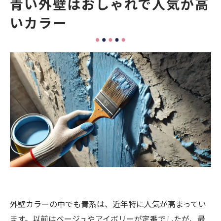
青い外壁はおしゃれで人気が高
今っぽくおしゃれに見せるコツ
いカラー
白を組み合わせる
木目デザインを取り入れる
くすみ系の青にする
青い外壁で後悔しないために
小さな色見本だけで決めない
日当たりによる色褪せを考える
周囲の住宅とのバランスを見る
まとめ
外壁カラーの中でも青系は、近年特に人気が高まってい
ます。以前はベージュやアイボリーが定番でしたが、最