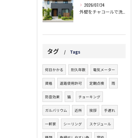
2026/07/24
外壁をチャコールで洗練された邸宅に!劇的おしゃれなツートン鉄板コンビ
タグ
Tags
何日かかる
耐久年数
電気メーター
資格
道路使用許可
定期点検
雨
防音効果
猫
チョーキング
ガルバリウム
近所
挨拶
手遅れ
一軒家
シーリング
スケジュール
種類
色褪せしやすい色
窓枠