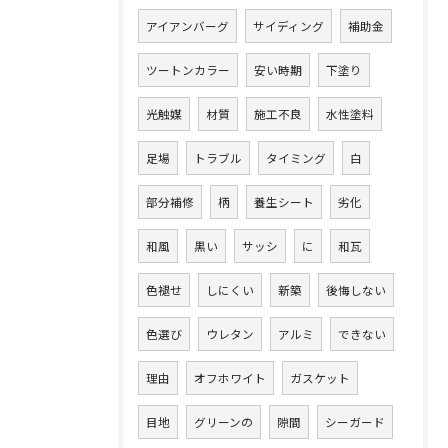
アイアンバーグ
サイディング
補助金
ツートンカラー
安い時期
下塗り
光触媒
材質
施工不良
水性塗料
足場
トラブル
タイミング
白
部分補修
柄
養生シート
劣化
和風
黒い
サッシ
に
和瓦
色褪せ
しにくい
新築
後悔しない
色選び
ウレタン
アルミ
できない
理由
オフホワイト
ガスケット
目地
グリーンの
隙間
シーガード