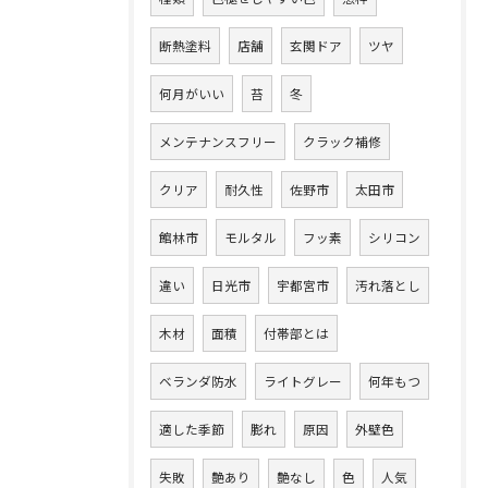
断熱塗料
店舗
玄関ドア
ツヤ
何月がいい
苔
冬
メンテナンスフリー
クラック補修
クリア
耐久性
佐野市
太田市
館林市
モルタル
フッ素
シリコン
違い
日光市
宇都宮市
汚れ落とし
木材
面積
付帯部とは
ベランダ防水
ライトグレー
何年もつ
適した季節
膨れ
原因
外壁色
失敗
艶あり
艶なし
色
人気