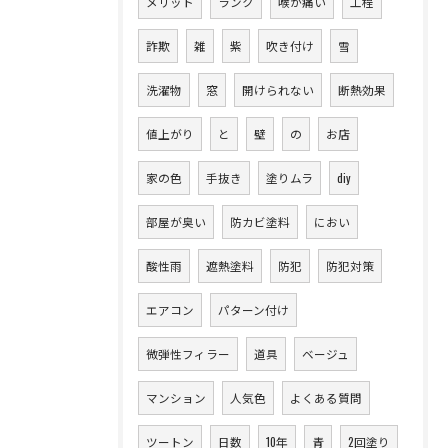
メリット
ランク
喉が痛い
工程
詐欺
雑
紫
吹き付け
雪
洗濯物
窓
開けられない
断熱効果
値上がり
と
壁
の
お店
家の色
手抜き
塗りムラ
diy
部屋が臭い
防カビ塗料
におい
酸性雨
遮熱塗料
防犯
防犯対策
エアコン
パターン付け
微弾性フィラー
道具
ベージュ
マンション
人気色
よくある質問
ツートン
日数
10年
青
2回塗り