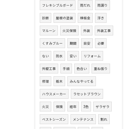
フレキシブルボード
雨だれ
雨漏り
診断
屋根の塗装
棟板金
浮き
マルーン
火災保険
外装
外装工事
くすみブルー
期間
目安
必要
ない
防水
安い
リフォーム
外壁工事
手順
色合い
重ね張り
修理
栃木
みんなやってる
ハウスメーカー
ラセットブラウン
火災
保険
経年
2色
ザラザラ
ベストシーズン
メンテナンス
割れ