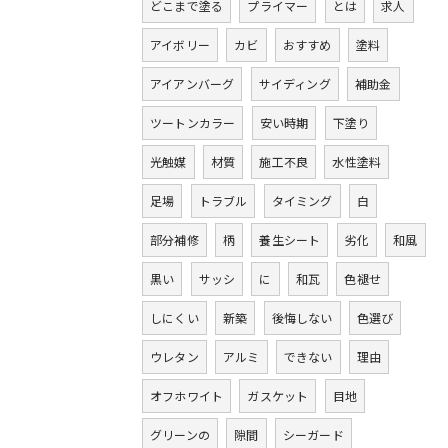
どこまで塗る
プライマー
とは
求人
アイボリー
カビ
おすすめ
塗料
アイアンバーグ
サイディング
補助金
ツートンカラー
安い時期
下塗り
光触媒
材質
施工不良
水性塗料
足場
トラブル
タイミング
白
部分補修
柄
養生シート
劣化
和風
黒い
サッシ
に
和瓦
色褪せ
しにくい
新築
後悔しない
色選び
ウレタン
アルミ
できない
理由
オフホワイト
ガスケット
目地
グリーンの
隙間
シーガード