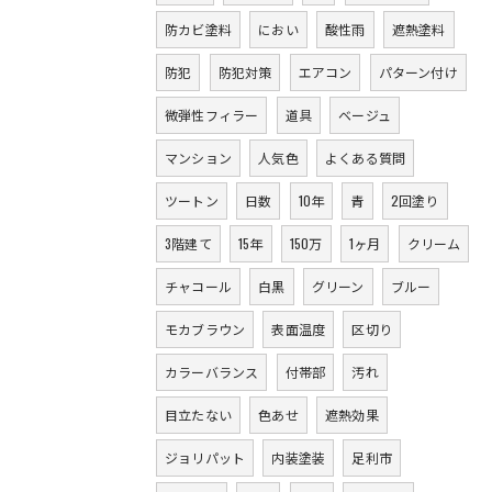
防カビ塗料
におい
酸性雨
遮熱塗料
防犯
防犯対策
エアコン
パターン付け
微弾性フィラー
道具
ベージュ
マンション
人気色
よくある質問
ツートン
日数
10年
青
2回塗り
3階建て
15年
150万
1ヶ月
クリーム
チャコール
白黒
グリーン
ブルー
モカブラウン
表面温度
区切り
カラーバランス
付帯部
汚れ
目立たない
色あせ
遮熱効果
ジョリパット
内装塗装
足利市