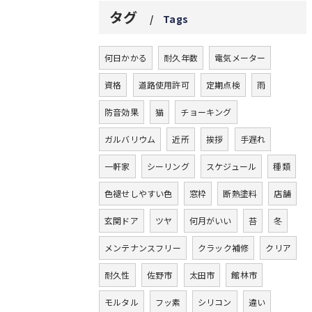
タグ
Tags
何日かかる
耐久年数
電気メーター
資格
道路使用許可
定期点検
雨
防音効果
猫
チョーキング
ガルバリウム
近所
挨拶
手遅れ
一軒家
シーリング
スケジュール
種類
色褪せしやすい色
窓枠
断熱塗料
店舗
玄関ドア
ツヤ
何月がいい
苔
冬
メンテナンスフリー
クラック補修
クリア
耐久性
佐野市
太田市
館林市
モルタル
フッ素
シリコン
違い