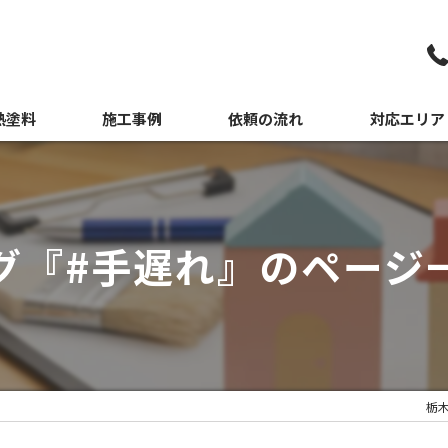
熱塗料
施工事例
依頼の流れ
対応エリア
媒塗料
日光市の外壁
佐野市の外壁
グ『#手遅れ』のページ
宇都宮市の外
栃