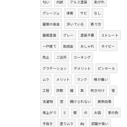
匂い
内訳
アルミ塗装
剥がれ
グレージュ
凍害
サビ
なし
屋根の板金
浮いている
断り方
屋根塗装
グレー
塗装不要
ストレート
一戸建て
助成金
おしゃれ
ネイビー
防止
ご近所
コーキング
グラデーション
デメリット
ピンホール
ムラ
メリット
ランク
喉が痛い
工程
詐欺
雑
紫
吹き付け
雪
洗濯物
窓
開けられない
断熱効果
値上がり
と
壁
の
お店
家の色
手抜き
塗りムラ
diy
部屋が臭い