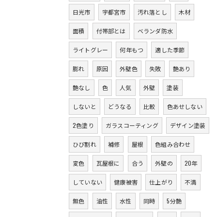
日光市
宇都宮市
汚れ落とし
木材
面積
付帯部とは
ベランダ防水
ライトグレー
何年もつ
適した季節
膨れ
原因
外壁色
失敗
艶あり
艶なし
色
人気
外壁
塗装
しないと
どうなる
比較
色あせしない
2色塗り
ガラスコーティング
デザイン塗装
ひび割れ
補修
屋根
色組み合わせ
変色
瓦屋根に
合う
外壁の
20年
していない
健康被害
仕上がり
不満
無色
油性
水性
同時
5分艶