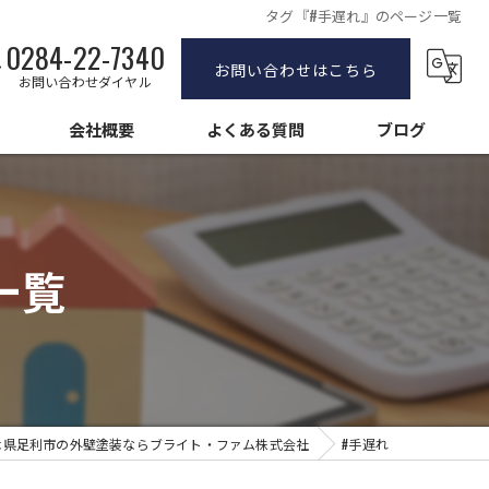
タグ『#手遅れ』のページ一覧
0284-22-7340
お問い合わせはこちら
お問い合わせダイヤル
会社概要
よくある質問
ブログ
塗装
求人情報
塗装
一覧
壁塗装
木県足利市の外壁塗装ならブライト・ファム株式会社
#手遅れ