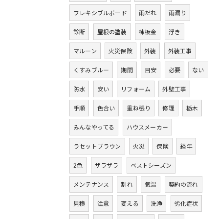
フレキシブルボード
雨だれ
雨漏り
診断
屋根の塗装
棟板金
浮き
マルーン
火災保険
外装
外装工事
くすみブルー
期間
目安
必要
ない
防水
安い
リフォーム
外壁工事
手順
色合い
重ね張り
修理
栃木
みんなやってる
ハウスメーカー
ラセットブラウン
火災
保険
経年
2色
ザラザラ
ベストシーズン
メンテナンス
割れ
気温
契約の流れ
見積
注意
変える
洗浄
劣化症状