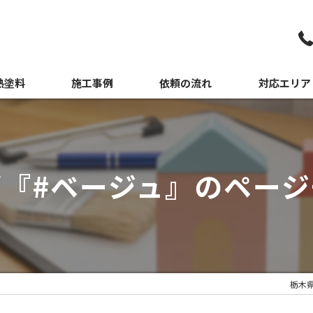
熱塗料
施工事例
依頼の流れ
対応エリア
媒塗料
日光市の外壁
佐野市の外壁
グ『#ベージュ』のページ
宇都宮市の外
栃木