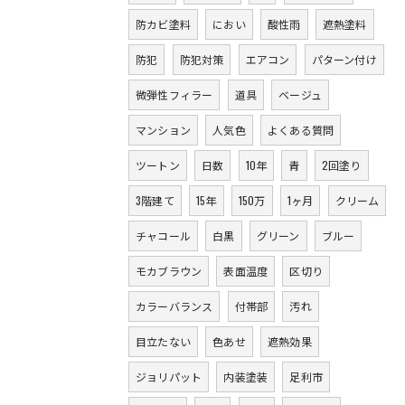
防カビ塗料
におい
酸性雨
遮熱塗料
防犯
防犯対策
エアコン
パターン付け
微弾性フィラー
道具
ベージュ
マンション
人気色
よくある質問
ツートン
日数
10年
青
2回塗り
3階建て
15年
150万
1ヶ月
クリーム
チャコール
白黒
グリーン
ブルー
モカブラウン
表面温度
区切り
カラーバランス
付帯部
汚れ
目立たない
色あせ
遮熱効果
ジョリパット
内装塗装
足利市