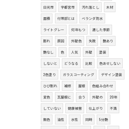
日光市
宇都宮市
汚れ落とし
木材
面積
付帯部とは
ベランダ防水
ライトグレー
何年もつ
適した季節
膨れ
原因
外壁色
失敗
艶あり
艶なし
色
人気
外壁
塗装
しないと
どうなる
比較
色あせしない
2色塗り
ガラスコーティング
デザイン塗装
ひび割れ
補修
屋根
色組み合わせ
変色
瓦屋根に
合う
外壁の
20年
していない
健康被害
仕上がり
不満
無色
油性
水性
同時
5分艶