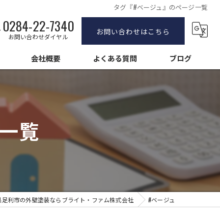
タグ『#ベージュ』のページ一覧
0284-22-7340
お問い合わせはこちら
お問い合わせダイヤル
会社概要
よくある質問
ブログ
塗装
求人情報
塗装
一覧
壁塗装
県足利市の外壁塗装ならブライト・ファム株式会社
#ベージュ