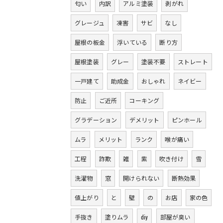
匂い
内訳
アルミ塗装
剥がれ
グレージュ
凍害
サビ
なし
屋根の板金
浮いている
断り方
屋根塗装
グレー
塗装不要
ストレート
一戸建て
助成金
おしゃれ
ネイビー
防止
ご近所
コーキング
グラデーション
デメリット
ピンホール
ムラ
メリット
ランク
喉が痛い
工程
詐欺
雑
紫
吹き付け
雪
洗濯物
窓
開けられない
断熱効果
値上がり
と
壁
の
お店
家の色
手抜き
塗りムラ
diy
部屋が臭い