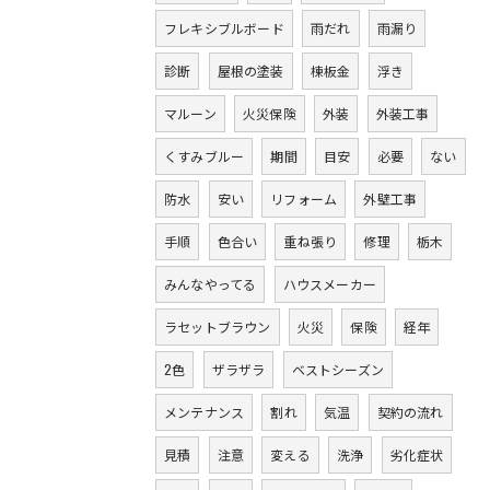
フレキシブルボード
雨だれ
雨漏り
診断
屋根の塗装
棟板金
浮き
マルーン
火災保険
外装
外装工事
くすみブルー
期間
目安
必要
ない
防水
安い
リフォーム
外壁工事
手順
色合い
重ね張り
修理
栃木
みんなやってる
ハウスメーカー
ラセットブラウン
火災
保険
経年
2色
ザラザラ
ベストシーズン
メンテナンス
割れ
気温
契約の流れ
見積
注意
変える
洗浄
劣化症状