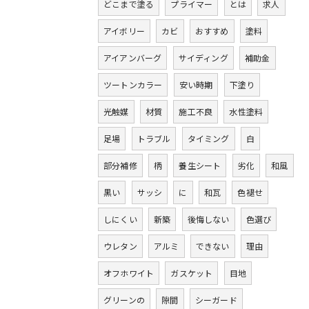
どこまで塗る
プライマー
とは
求人
アイボリー
カビ
おすすめ
塗料
アイアンバーグ
サイディング
補助金
ツートンカラー
安い時期
下塗り
光触媒
材質
施工不良
水性塗料
足場
トラブル
タイミング
白
部分補修
柄
養生シート
劣化
和風
黒い
サッシ
に
和瓦
色褪せ
しにくい
新築
後悔しない
色選び
ウレタン
アルミ
できない
理由
オフホワイト
ガスケット
目地
グリーンの
隙間
シーガード