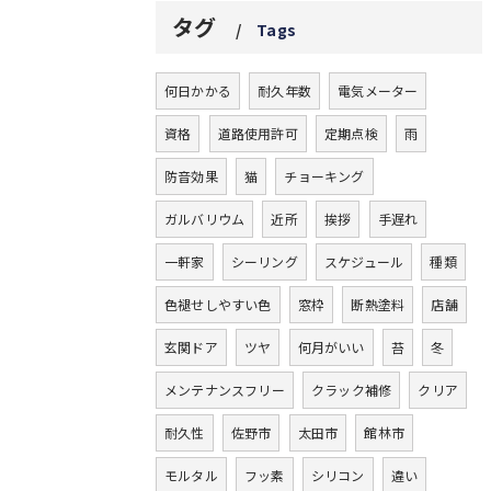
タグ
Tags
何日かかる
耐久年数
電気メーター
資格
道路使用許可
定期点検
雨
防音効果
猫
チョーキング
ガルバリウム
近所
挨拶
手遅れ
一軒家
シーリング
スケジュール
種類
色褪せしやすい色
窓枠
断熱塗料
店舗
玄関ドア
ツヤ
何月がいい
苔
冬
メンテナンスフリー
クラック補修
クリア
耐久性
佐野市
太田市
館林市
モルタル
フッ素
シリコン
違い