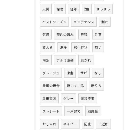
火災
保険
経年
2色
ザラザラ
ベストシーズン
メンテナンス
割れ
気温
契約の流れ
見積
注意
変える
洗浄
劣化症状
匂い
内訳
アルミ塗装
剥がれ
グレージュ
凍害
サビ
なし
屋根の板金
浮いている
断り方
屋根塗装
グレー
塗装不要
ストレート
一戸建て
助成金
おしゃれ
ネイビー
防止
ご近所