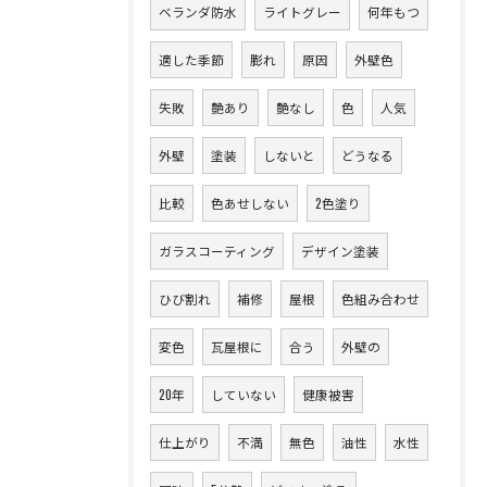
ベランダ防水
ライトグレー
何年もつ
適した季節
膨れ
原因
外壁色
失敗
艶あり
艶なし
色
人気
外壁
塗装
しないと
どうなる
比較
色あせしない
2色塗り
ガラスコーティング
デザイン塗装
ひび割れ
補修
屋根
色組み合わせ
変色
瓦屋根に
合う
外壁の
20年
していない
健康被害
仕上がり
不満
無色
油性
水性