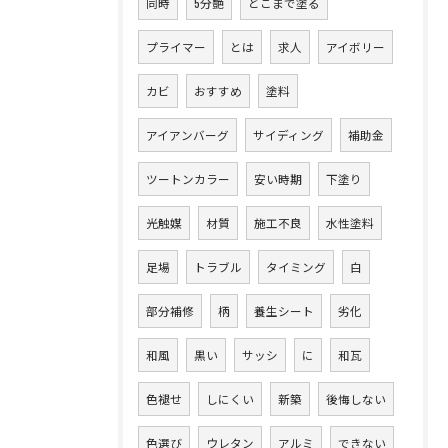
同時
5分艶
どこまで塗る
プライマー
とは
求人
アイボリー
カビ
おすすめ
塗料
アイアンバーグ
サイディング
補助金
ツートンカラー
安い時期
下塗り
光触媒
材質
施工不良
水性塗料
足場
トラブル
タイミング
白
部分補修
柄
養生シート
劣化
和風
黒い
サッシ
に
和瓦
色褪せ
しにくい
新築
後悔しない
色選び
ウレタン
アルミ
できない