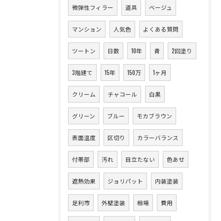
微弾性フィラー
道具
ベージュ
マンション
人気色
よくある質問
ツートン
日数
10年
青
2回塗り
3階建て
15年
150万
1ヶ月
クリーム
チャコール
白黒
グリーン
ブルー
モカブラウン
表面温度
区切り
カラーバランス
付帯部
汚れ
目立たない
色あせ
遮熱効果
ジョリパット
内装塗装
足利市
外壁塗装
相場
費用