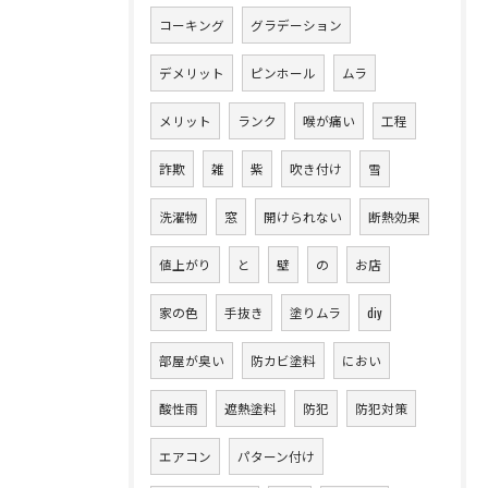
コーキング
グラデーション
デメリット
ピンホール
ムラ
メリット
ランク
喉が痛い
工程
詐欺
雑
紫
吹き付け
雪
洗濯物
窓
開けられない
断熱効果
値上がり
と
壁
の
お店
家の色
手抜き
塗りムラ
diy
部屋が臭い
防カビ塗料
におい
酸性雨
遮熱塗料
防犯
防犯対策
エアコン
パターン付け