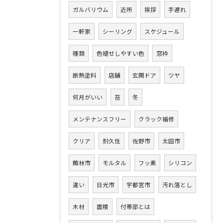
ガルバリウム
近所
挨拶
手遅れ
一軒家
シーリング
スケジュール
種類
色褪せしやすい色
窓枠
断熱塗料
店舗
玄関ドア
ツヤ
何月がいい
苔
冬
メンテナンスフリー
クラック補修
クリア
耐久性
佐野市
太田市
館林市
モルタル
フッ素
シリコン
違い
日光市
宇都宮市
汚れ落とし
木材
面積
付帯部とは