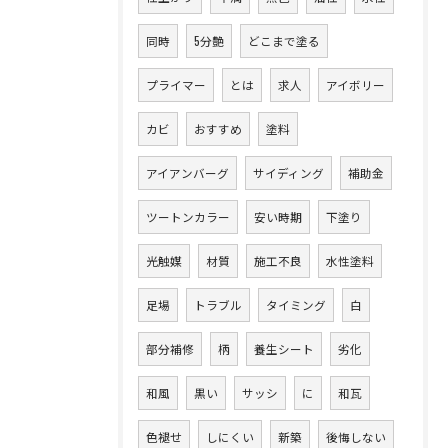
同時
5分艶
どこまで塗る
プライマー
とは
求人
アイボリー
カビ
おすすめ
塗料
アイアンバーグ
サイディング
補助金
ツートンカラー
安い時期
下塗り
光触媒
材質
施工不良
水性塗料
足場
トラブル
タイミング
白
部分補修
柄
養生シート
劣化
和風
黒い
サッシ
に
和瓦
色褪せ
しにくい
新築
後悔しない