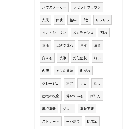
ハウスメーカー
ラセットブラウン
火災
保険
経年
2色
ザラザラ
ベストシーズン
メンテナンス
割れ
気温
契約の流れ
見積
注意
変える
洗浄
劣化症状
匂い
内訳
アルミ塗装
剥がれ
グレージュ
凍害
サビ
なし
屋根の板金
浮いている
断り方
屋根塗装
グレー
塗装不要
ストレート
一戸建て
助成金