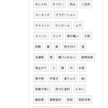
おしゃれ
ネイビー
防止
ご近所
コーキング
グラデーション
デメリット
ピンホール
ムラ
メリット
ランク
喉が痛い
工程
詐欺
雑
紫
吹き付け
雪
洗濯物
窓
開けられない
断熱効果
値上がり
と
壁
の
お店
家の色
手抜き
塗りムラ
diy
部屋が臭い
防カビ塗料
におい
酸性雨
遮熱塗料
防犯
防犯対策