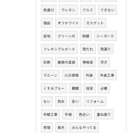
色選び
ウレタン
アルミ
できない
理由
オフホワイト
ガスケット
目地
グリーンの
隙間
シーガード
フレキシブルボード
雨だれ
雨漏り
診断
屋根の塗装
棟板金
浮き
マルーン
火災保険
外装
外装工事
くすみブルー
期間
目安
必要
ない
防水
安い
リフォーム
外壁工事
手順
色合い
重ね張り
修理
栃木
みんなやってる