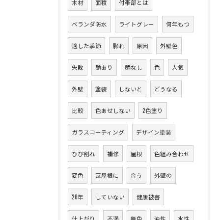
木材
面積
付帯部とは
ベランダ防水
ライトグレー
何年もつ
適した季節
膨れ
原因
外壁色
失敗
艶あり
艶なし
色
人気
外壁
塗装
しないと
どうなる
比較
色あせしない
2色塗り
ガラスコーティング
デザイン塗装
ひび割れ
補修
屋根
色組み合わせ
変色
瓦屋根に
合う
外壁の
20年
していない
健康被害
仕上がり
不満
無色
油性
水性