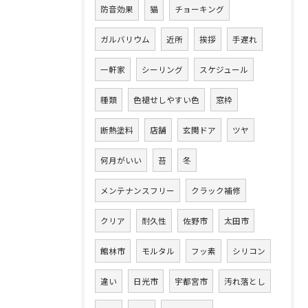
防音効果
猫
チョーキング
ガルバリウム
近所
挨拶
手遅れ
一軒家
シーリング
スケジュール
種類
色褪せしやすい色
窓枠
断熱塗料
店舗
玄関ドア
ツヤ
何月がいい
苔
冬
メンテナンスフリー
クラック補修
クリア
耐久性
佐野市
太田市
館林市
モルタル
フッ素
シリコン
違い
日光市
宇都宮市
汚れ落とし