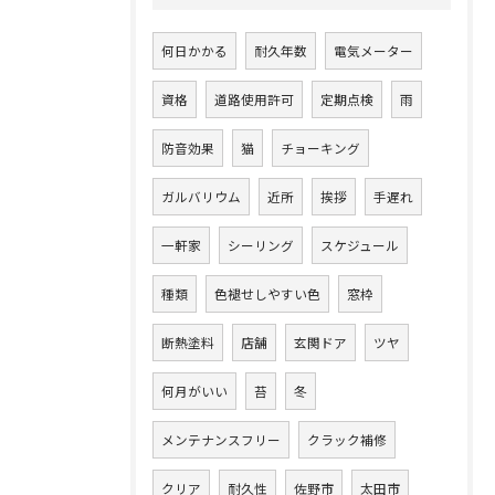
何日かかる
耐久年数
電気メーター
資格
道路使用許可
定期点検
雨
防音効果
猫
チョーキング
ガルバリウム
近所
挨拶
手遅れ
一軒家
シーリング
スケジュール
種類
色褪せしやすい色
窓枠
断熱塗料
店舗
玄関ドア
ツヤ
何月がいい
苔
冬
メンテナンスフリー
クラック補修
クリア
耐久性
佐野市
太田市