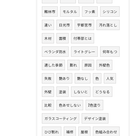
館林市
モルタル
フッ素
シリコン
違い
日光市
宇都宮市
汚れ落とし
木材
面積
付帯部とは
ベランダ防水
ライトグレー
何年もつ
適した季節
膨れ
原因
外壁色
失敗
艶あり
艶なし
色
人気
外壁
塗装
しないと
どうなる
比較
色あせしない
2色塗り
ガラスコーティング
デザイン塗装
ひび割れ
補修
屋根
色組み合わせ