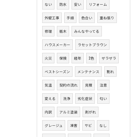
ない
防水
安い
リフォーム
外壁工事
手順
色合い
重ね張り
修理
栃木
みんなやってる
ハウスメーカー
ラセットブラウン
火災
保険
経年
2色
ザラザラ
ベストシーズン
メンテナンス
割れ
気温
契約の流れ
見積
注意
変える
洗浄
劣化症状
匂い
内訳
アルミ塗装
剥がれ
グレージュ
凍害
サビ
なし