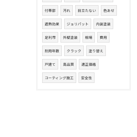
付帯部
汚れ
目立たない
色あせ
遮熱効果
ジョリパット
内装塗装
足利市
外壁塗装
相場
費用
耐用年数
クラック
塗り替え
戸建て
高品質
適正価格
コーティング施工
安全性