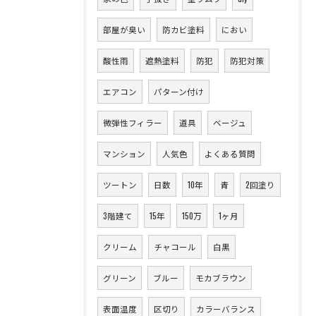
部屋が臭い
防カビ塗料
におい
酸性雨
遮熱塗料
防犯
防犯対策
エアコン
パターン付け
微弾性フィラー
道具
ベージュ
マンション
人気色
よくある質問
ツートン
日数
10年
青
2回塗り
3階建て
15年
150万
1ヶ月
クリーム
チャコール
白黒
グリーン
ブルー
モカブラウン
表面温度
区切り
カラーバランス