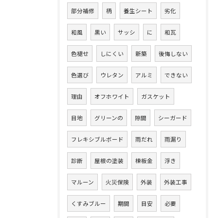
部分補修
柄
養生シート
劣化
和風
黒い
サッシ
に
和瓦
色褪せ
しにくい
新築
後悔しない
色選び
ウレタン
アルミ
できない
理由
オフホワイト
ガスケット
目地
グリーンの
隙間
シーガード
フレキシブルボード
雨だれ
雨漏り
診断
屋根の塗装
棟板金
浮き
マルーン
火災保険
外装
外装工事
くすみブルー
期間
目安
必要