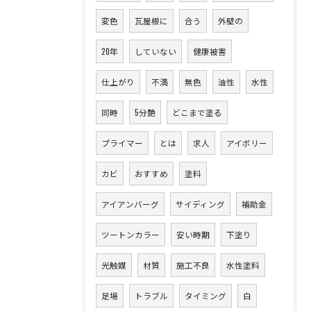
変色
瓦屋根に
合う
外壁の
20年
していない
健康被害
仕上がり
不満
無色
油性
水性
同時
5分艶
どこまで塗る
プライマー
とは
求人
アイボリー
カビ
おすすめ
塗料
アイアンバーグ
サイディング
補助金
ツートンカラー
安い時期
下塗り
光触媒
材質
施工不良
水性塗料
足場
トラブル
タイミング
白