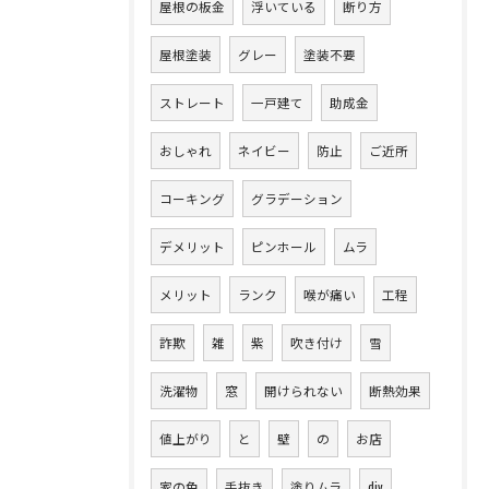
屋根の板金
浮いている
断り方
屋根塗装
グレー
塗装不要
ストレート
一戸建て
助成金
おしゃれ
ネイビー
防止
ご近所
コーキング
グラデーション
デメリット
ピンホール
ムラ
メリット
ランク
喉が痛い
工程
詐欺
雑
紫
吹き付け
雪
洗濯物
窓
開けられない
断熱効果
値上がり
と
壁
の
お店
家の色
手抜き
塗りムラ
diy