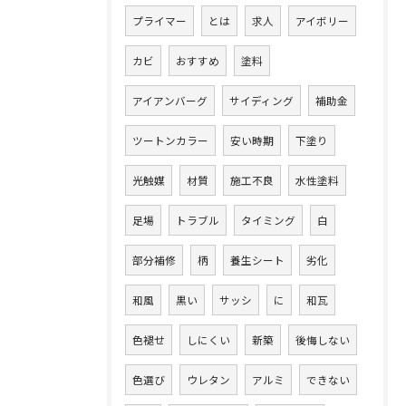
プライマー
とは
求人
アイボリー
カビ
おすすめ
塗料
アイアンバーグ
サイディング
補助金
ツートンカラー
安い時期
下塗り
光触媒
材質
施工不良
水性塗料
足場
トラブル
タイミング
白
部分補修
柄
養生シート
劣化
和風
黒い
サッシ
に
和瓦
色褪せ
しにくい
新築
後悔しない
色選び
ウレタン
アルミ
できない