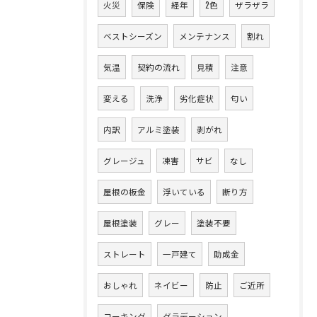
火災
保険
経年
2色
ザラザラ
ベストシーズン
メンテナンス
割れ
気温
契約の流れ
見積
注意
変える
洗浄
劣化症状
匂い
内訳
アルミ塗装
剥がれ
グレージュ
凍害
サビ
なし
屋根の板金
浮いている
断り方
屋根塗装
グレー
塗装不要
ストレート
一戸建て
助成金
おしゃれ
ネイビー
防止
ご近所
コーキング
グラデーション