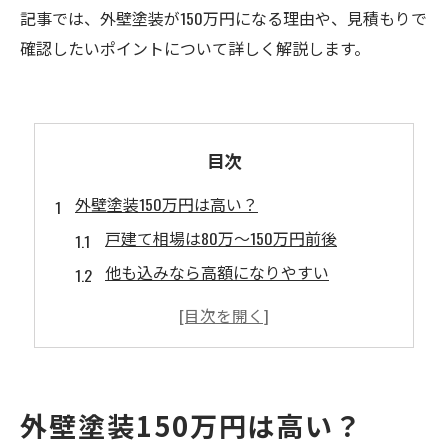
記事では、外壁塗装が150万円になる理由や、見積もりで
確認したいポイントについて詳しく解説します。
目次
外壁塗装150万円は高い？
戸建て相場は80万〜150万円前後
他も込みなら高額になりやすい
高耐久塗料を選ぶと費用は上がる
外壁塗装で150万円になる主な理由
建物が大きいor3階建て
下地補修やコーキング工事が多い
外壁塗装150万円は高い？
付帯部工事も含まれている