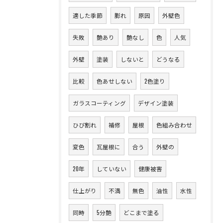
適した季節
膨れ
原因
外壁色
失敗
艶あり
艶なし
色
人気
外壁
塗装
しないと
どうなる
比較
色あせしない
2色塗り
ガラスコーティング
デザイン塗装
ひび割れ
補修
屋根
色組み合わせ
変色
瓦屋根に
合う
外壁の
20年
していない
健康被害
仕上がり
不満
無色
油性
水性
同時
5分艶
どこまで塗る