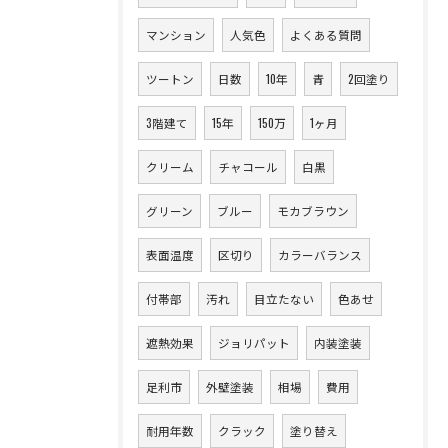
マンション
人気色
よくある質問
ツートン
日数
10年
青
2回塗り
3階建て
15年
150万
1ヶ月
クリーム
チャコール
白黒
グリーン
ブルー
モカブラウン
表面温度
区切り
カラーバランス
付帯部
汚れ
目立たない
色あせ
遮熱効果
ジョリパット
内装塗装
足利市
外壁塗装
相場
費用
耐用年数
クラック
塗り替え