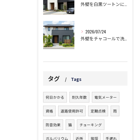
外壁を白黒ツートンにする黄金比！モダンに仕上げる鉄則！
2026/07/24
外壁をチャコールで洗練された邸宅に!劇的おしゃれなツートン鉄板コンビ
タグ
Tags
何日かかる
耐久年数
電気メーター
資格
道路使用許可
定期点検
雨
防音効果
猫
チョーキング
ガルバリウム
近所
挨拶
手遅れ