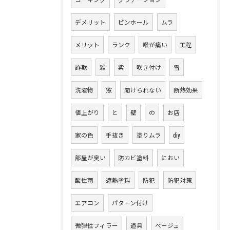
デメリット
ピンホール
ムラ
メリット
ランク
喉が痛い
工程
詐欺
雑
紫
吹き付け
雪
洗濯物
窓
開けられない
断熱効果
値上がり
と
壁
の
お店
家の色
手抜き
塗りムラ
diy
部屋が臭い
防カビ塗料
におい
酸性雨
遮熱塗料
防犯
防犯対策
エアコン
パターン付け
微弾性フィラー
道具
ベージュ