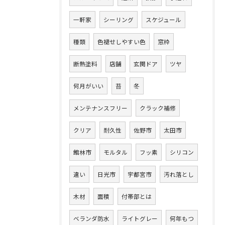
一軒家
シーリング
スケジュール
種類
色褪せしやすい色
窓枠
断熱塗料
店舗
玄関ドア
ツヤ
何月がいい
苔
冬
メンテナンスフリー
クラック補修
クリア
耐久性
佐野市
太田市
館林市
モルタル
フッ素
シリコン
違い
日光市
宇都宮市
汚れ落とし
木材
面積
付帯部とは
ベランダ防水
ライトグレー
何年もつ