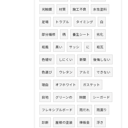
光触媒
材質
施工不良
水性塗料
足場
トラブル
タイミング
白
部分補修
柄
養生シート
劣化
和風
黒い
サッシ
に
和瓦
色褪せ
しにくい
新築
後悔しない
色選び
ウレタン
アルミ
できない
理由
オフホワイト
ガスケット
目地
グリーンの
隙間
シーガード
フレキシブルボード
雨だれ
雨漏り
診断
屋根の塗装
棟板金
浮き