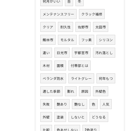
何月がいい
苔
冬
メンテナンスフリー
クラック補修
クリア
耐久性
佐野市
太田市
館林市
モルタル
フッ素
シリコン
違い
日光市
宇都宮市
汚れ落とし
木材
面積
付帯部とは
ベランダ防水
ライトグレー
何年もつ
適した季節
膨れ
原因
外壁色
失敗
艶あり
艶なし
色
人気
外壁
塗装
しないと
どうなる
比較
色あせしない
2色塗り