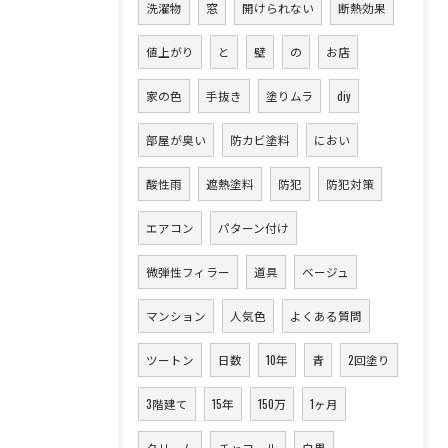
洗濯物
窓
開けられない
断熱効果
値上がり
と
壁
の
お店
家の色
手抜き
塗りムラ
diy
部屋が臭い
防カビ塗料
におい
酸性雨
遮熱塗料
防犯
防犯対策
エアコン
パターン付け
微弾性フィラー
道具
ベージュ
マンション
人気色
よくある質問
ツートン
日数
10年
青
2回塗り
3階建て
15年
150万
1ヶ月
クリーム
チャコール
白黒