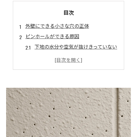
目次
外壁にできる小さな穴の正体
ピンホールができる原因
下地の水分や空気が抜けきっていない
塗料の希釈ミス（薄めすぎ・濃すぎ）
重ね塗りのタイミングが早すぎる
気温・湿度・風など、環境条件の影響
施工業者の技術不足・現場管理の甘さ
ピンホールを放置するリスク
ピンホールの補修方法と注意点
ピンホールを防ぐカギ
適切な乾燥時間の確保