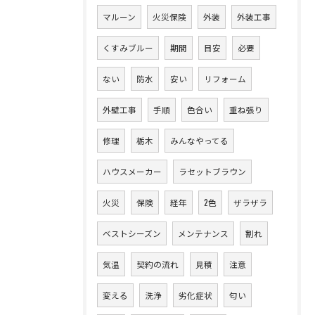
マルーン
火災保険
外装
外装工事
くすみブルー
期間
目安
必要
ない
防水
安い
リフォーム
外壁工事
手順
色合い
重ね張り
修理
栃木
みんなやってる
ハウスメーカー
ラセットブラウン
火災
保険
経年
2色
ザラザラ
ベストシーズン
メンテナンス
割れ
気温
契約の流れ
見積
注意
変える
洗浄
劣化症状
匂い