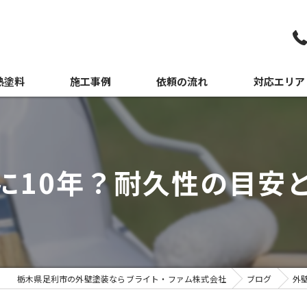
熱塗料
施工事例
依頼の流れ
対応エリア
媒塗料
日光市の外壁
佐野市の外壁
に10年？耐久性の目安
宇都宮市の外
栃木県足利市の外壁塗装ならブライト・ファム株式会社
ブログ
外