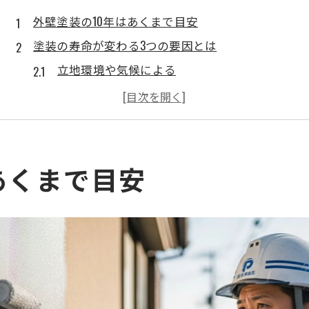
外壁塗装の10年はあくまで目安
塗装の寿命が変わる3つの要因とは
立地環境や気候による
塗料の種類による
作業者の技術による
劣化のサインと塗り替えタイミング
色褪せやくすみ
あくまで目安
ひび割れやチョーキング
コケやカビの発生
10年で要チェック
まとめ