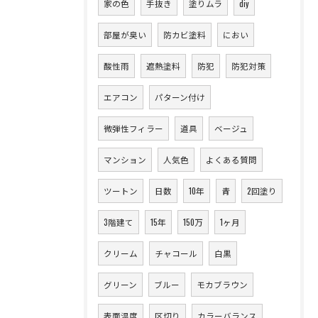
家の色
手抜き
塗りムラ
diy
部屋が臭い
防カビ塗料
におい
酸性雨
遮熱塗料
防犯
防犯対策
エアコン
パターン付け
微弾性フィラー
道具
ベージュ
マンション
人気色
よくある質問
ツートン
日数
10年
青
2回塗り
3階建て
15年
150万
1ヶ月
クリーム
チャコール
白黒
グリーン
ブルー
モカブラウン
表面温度
区切り
カラーバランス