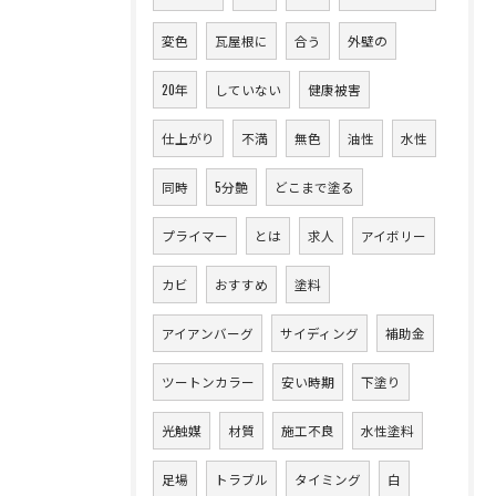
変色
瓦屋根に
合う
外壁の
20年
していない
健康被害
仕上がり
不満
無色
油性
水性
同時
5分艶
どこまで塗る
プライマー
とは
求人
アイボリー
カビ
おすすめ
塗料
アイアンバーグ
サイディング
補助金
ツートンカラー
安い時期
下塗り
光触媒
材質
施工不良
水性塗料
足場
トラブル
タイミング
白