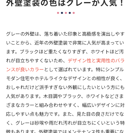
外壁塗装の色はグレーが人気！
部分カラーとのバランスを考える
濃淡を使い分けて立体感を出す
外壁塗装のおすすめデザイン事例
グレーの外壁は、落ち着いた印象と高級感を演出しやす
グレー×木目
いことから、近年の外壁塗装で非常に人気が高まってい
グレー×ブラック
ます。ブラックほど重たくなりすぎず、ホワイトほど汚
ライトグレー×ブラック
れが目立ちやすくないため、
デザイン性と実用性のバラ
まとめ
ンスが良いカラー
として選ばれています。特にシンプル
モダン住宅やホテルライクなデザインとの相性が良く、
おしゃれだけど派手すぎない外観にしたいという方にも
人気があります。木目調やブラック、ホワイトなどさま
ざまなカラーと組み合わせやすく、幅広いデザインに対
応しやすい点も魅力です。また、見た目の良さだけでな
く、グレーは砂埃や雨だれ汚れが目立ちにくいという特
徴もあります。外壁塗装ではメンテナンス性も重要にな