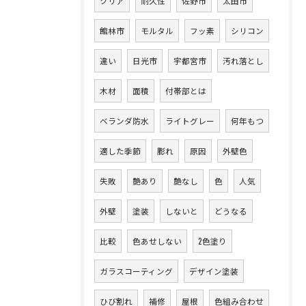
クリア
耐久性
佐野市
太田市
館林市
モルタル
フッ素
シリコン
違い
日光市
宇都宮市
汚れ落とし
木材
面積
付帯部とは
ベランダ防水
ライトグレー
何年もつ
適した季節
膨れ
原因
外壁色
失敗
艶あり
艶なし
色
人気
外壁
塗装
しないと
どうなる
比較
色あせしない
2色塗り
ガラスコーティング
デザイン塗装
ひび割れ
補修
屋根
色組み合わせ