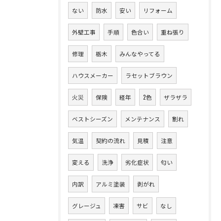
ない
防水
安い
リフォーム
外壁工事
手順
色合い
重ね張り
修理
栃木
みんなやってる
ハウスメーカー
ラセットブラウン
火災
保険
経年
2色
ザラザラ
ベストシーズン
メンテナンス
割れ
気温
契約の流れ
見積
注意
変える
洗浄
劣化症状
匂い
内訳
アルミ塗装
剥がれ
グレージュ
凍害
サビ
なし