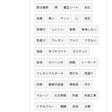
部分補修
柄
養生シート
劣化
和風
黒い
サッシ
に
和瓦
色褪せ
しにくい
新築
後悔しない
色選び
ウレタン
アルミ
できない
理由
オフホワイト
ガスケット
目地
グリーンの
隙間
シーガード
フレキシブルボード
雨だれ
雨漏り
診断
屋根の塗装
棟板金
浮き
マルーン
火災保険
外装
外装工事
くすみブルー
期間
目安
必要