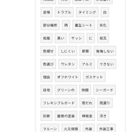
足場
トラブル
タイミング
白
部分補修
柄
養生シート
劣化
和風
黒い
サッシ
に
和瓦
色褪せ
しにくい
新築
後悔しない
色選び
ウレタン
アルミ
できない
理由
オフホワイト
ガスケット
目地
グリーンの
隙間
シーガード
フレキシブルボード
雨だれ
雨漏り
診断
屋根の塗装
棟板金
浮き
マルーン
火災保険
外装
外装工事