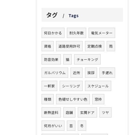
タグ
Tags
何日かかる
耐久年数
電気メーター
資格
道路使用許可
定期点検
雨
防音効果
猫
チョーキング
ガルバリウム
近所
挨拶
手遅れ
一軒家
シーリング
スケジュール
種類
色褪せしやすい色
窓枠
断熱塗料
店舗
玄関ドア
ツヤ
何月がいい
苔
冬