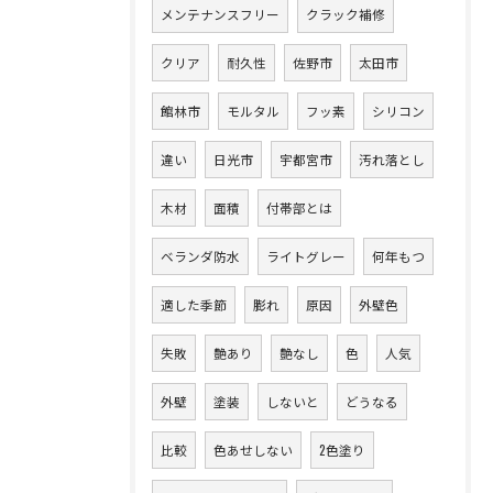
メンテナンスフリー
クラック補修
クリア
耐久性
佐野市
太田市
館林市
モルタル
フッ素
シリコン
違い
日光市
宇都宮市
汚れ落とし
木材
面積
付帯部とは
ベランダ防水
ライトグレー
何年もつ
適した季節
膨れ
原因
外壁色
失敗
艶あり
艶なし
色
人気
外壁
塗装
しないと
どうなる
比較
色あせしない
2色塗り