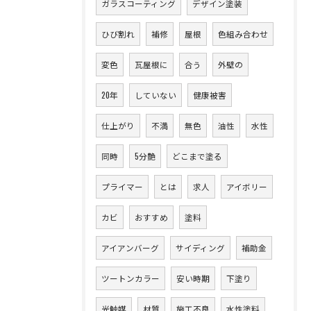
ガラスコーティング
デザイン塗装
ひび割れ
補修
屋根
色組み合わせ
変色
瓦屋根に
合う
外壁の
20年
していない
健康被害
仕上がり
不満
無色
油性
水性
同時
5分艶
どこまで塗る
プライマー
とは
求人
アイボリー
カビ
おすすめ
塗料
アイアンバーグ
サイディング
補助金
ツートンカラー
安い時期
下塗り
光触媒
材質
施工不良
水性塗料