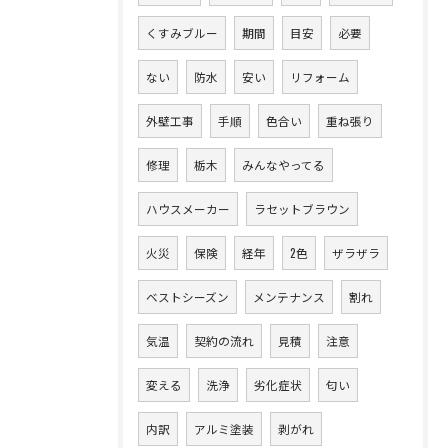
くすみブルー
期間
目安
必要
ない
防水
安い
リフォーム
外壁工事
手順
色合い
重ね張り
修理
栃木
みんなやってる
ハウスメーカー
ラセットブラウン
火災
保険
経年
2色
ザラザラ
ベストシーズン
メンテナンス
割れ
気温
契約の流れ
見積
注意
変える
洗浄
劣化症状
匂い
内訳
アルミ塗装
剥がれ