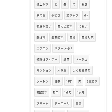
値上がり
と
壁
の
お店
家の色
手抜き
塗りムラ
diy
部屋が臭い
防カビ塗料
におい
酸性雨
遮熱塗料
防犯
防犯対策
エアコン
パターン付け
微弾性フィラー
道具
ベージュ
マンション
人気色
よくある質問
ツートン
日数
10年
青
2回塗り
3階建て
15年
150万
1ヶ月
クリーム
チャコール
白黒