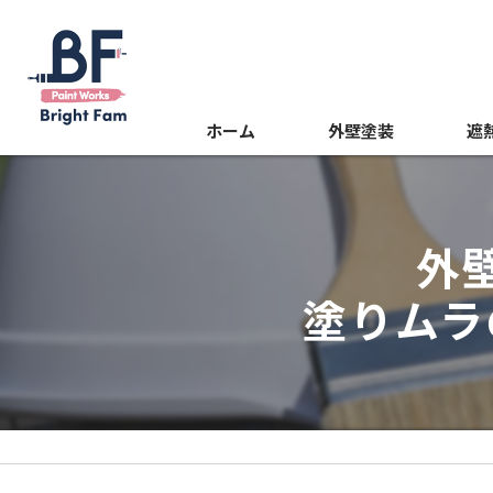
ホーム
外壁塗装
遮
屋根塗装
光触
外
内装塗装
塗りムラ