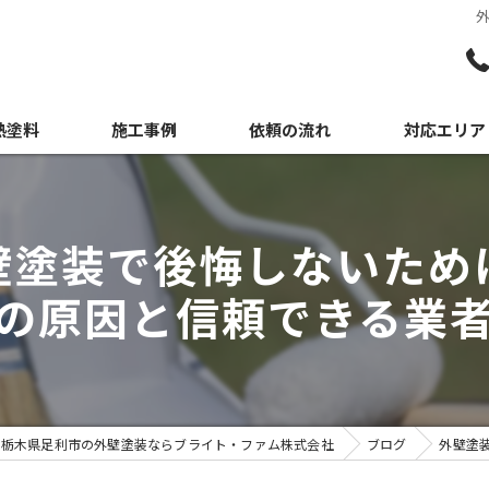
熱塗料
施工事例
依頼の流れ
対応エリア
媒塗料
日光市の外壁
壁塗装で後悔しないため
佐野市の外壁
の原因と信頼できる業
宇都宮市の外
栃木県足利市の外壁塗装ならブライト・ファム株式会社
ブログ
外壁塗