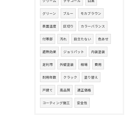
クリーム
チャコール
白黒
グリーン
ブルー
モカブラウン
表面温度
区切り
カラーバランス
付帯部
汚れ
目立たない
色あせ
遮熱効果
ジョリパット
内装塗装
足利市
外壁塗装
相場
費用
耐用年数
クラック
塗り替え
戸建て
高品質
適正価格
コーティング施工
安全性