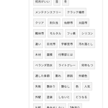
何月がいい
苔
冬
メンテナンスフリー
クラック補修
クリア
耐久性
佐野市
太田市
館林市
モルタル
フッ素
シリコン
違い
日光市
宇都宮市
汚れ落とし
木材
面積
付帯部とは
ベランダ防水
ライトグレー
何年もつ
適した季節
膨れ
原因
外壁色
失敗
艶あり
艶なし
色
人気
外壁
塗装
しないと
どうなる
比較
色あせしない
2色塗り