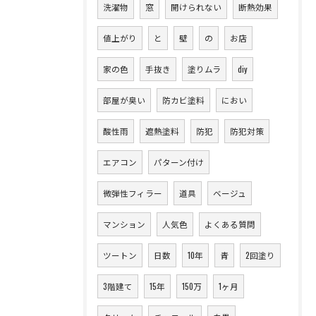
洗濯物
窓
開けられない
断熱効果
値上がり
と
壁
の
お店
家の色
手抜き
塗りムラ
diy
部屋が臭い
防カビ塗料
におい
酸性雨
遮熱塗料
防犯
防犯対策
エアコン
パターン付け
微弾性フィラー
道具
ベージュ
マンション
人気色
よくある質問
ツートン
日数
10年
青
2回塗り
3階建て
15年
150万
1ヶ月