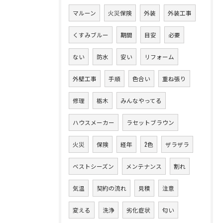
マルーン
火災保険
外装
外装工事
くすみブルー
期間
目安
必要
ない
防水
安い
リフォーム
外壁工事
手順
色合い
重ね張り
修理
栃木
みんなやってる
ハウスメーカー
ラセットブラウン
火災
保険
経年
2色
ザラザラ
ベストシーズン
メンテナンス
割れ
気温
契約の流れ
見積
注意
変える
洗浄
劣化症状
匂い