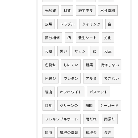
光触媒
材質
施工不良
水性塗料
足場
トラブル
タイミング
白
部分補修
柄
養生シート
劣化
和風
黒い
サッシ
に
和瓦
色褪せ
しにくい
新築
後悔しない
色選び
ウレタン
アルミ
できない
理由
オフホワイト
ガスケット
目地
グリーンの
隙間
シーガード
フレキシブルボード
雨だれ
雨漏り
診断
屋根の塗装
棟板金
浮き