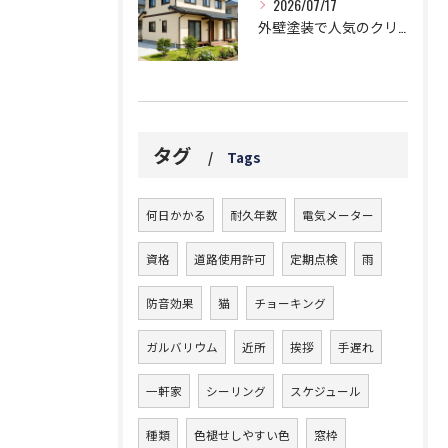
2026/07/17
外壁塗装で人気のクリーム色でお洒落な家に！失敗しない色選びのコツ
タグ
Tags
何日かかる
耐久年数
電気メーター
資格
道路使用許可
定期点検
雨
防音効果
猫
チョーキング
ガルバリウム
近所
挨拶
手遅れ
一軒家
シーリング
スケジュール
種類
色褪せしやすい色
窓枠