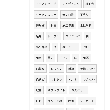
アイアンバーグ
サイディング
補助金
ツートンカラー
安い時期
下塗り
光触媒
材質
施工不良
水性塗料
足場
トラブル
タイミング
白
部分補修
柄
養生シート
劣化
和風
黒い
サッシ
に
和瓦
色褪せ
しにくい
新築
後悔しない
色選び
ウレタン
アルミ
できない
理由
オフホワイト
ガスケット
目地
グリーンの
隙間
シーガード