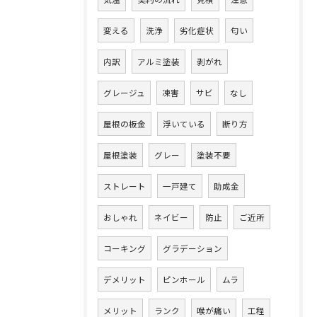
変える
洗浄
劣化症状
匂い
内訳
アルミ塗装
剥がれ
グレージュ
凍害
サビ
なし
屋根の板金
浮いている
断り方
屋根塗装
グレー
塗装不要
ストレート
一戸建て
助成金
おしゃれ
ネイビー
防止
ご近所
コーキング
グラデーション
デメリット
ピンホール
ムラ
メリット
ランク
喉が痛い
工程