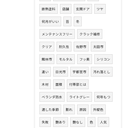
断熱塗料
店舗
玄関ドア
ツヤ
何月がいい
苔
冬
メンテナンスフリー
クラック補修
クリア
耐久性
佐野市
太田市
館林市
モルタル
フッ素
シリコン
違い
日光市
宇都宮市
汚れ落とし
木材
面積
付帯部とは
ベランダ防水
ライトグレー
何年もつ
適した季節
膨れ
原因
外壁色
失敗
艶あり
艶なし
色
人気