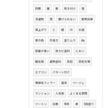
詐欺
雑
紫
吹き付け
雪
洗濯物
窓
開けられない
断熱効果
値上がり
と
壁
の
お店
家の色
手抜き
塗りムラ
diy
部屋が臭い
防カビ塗料
におい
酸性雨
遮熱塗料
防犯
防犯対策
エアコン
パターン付け
微弾性フィラー
道具
ベージュ
マンション
人気色
よくある質問
ツートン
日数
10年
青
2回塗り