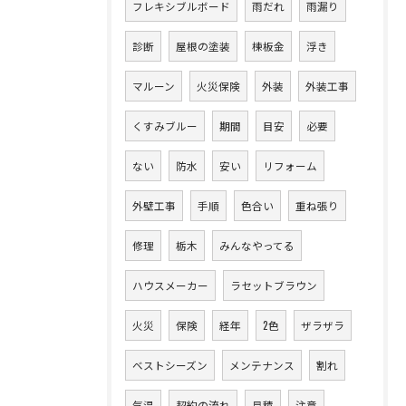
フレキシブルボード
雨だれ
雨漏り
診断
屋根の塗装
棟板金
浮き
マルーン
火災保険
外装
外装工事
くすみブルー
期間
目安
必要
ない
防水
安い
リフォーム
外壁工事
手順
色合い
重ね張り
修理
栃木
みんなやってる
ハウスメーカー
ラセットブラウン
火災
保険
経年
2色
ザラザラ
ベストシーズン
メンテナンス
割れ
気温
契約の流れ
見積
注意