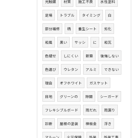
光触媒
材質
施工不良
水性塗料
足場
トラブル
タイミング
白
部分補修
柄
養生シート
劣化
和風
黒い
サッシ
に
和瓦
色褪せ
しにくい
新築
後悔しない
色選び
ウレタン
アルミ
できない
理由
オフホワイト
ガスケット
目地
グリーンの
隙間
シーガード
フレキシブルボード
雨だれ
雨漏り
診断
屋根の塗装
棟板金
浮き
マルーン
火災保険
外装
外装工事