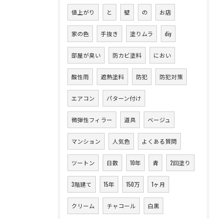
値上がり
と
壁
の
お店
家の色
手抜き
塗りムラ
diy
部屋が臭い
防カビ塗料
におい
酸性雨
遮熱塗料
防犯
防犯対策
エアコン
パターン付け
微弾性フィラー
道具
ベージュ
マンション
人気色
よくある質問
ツートン
日数
10年
青
2回塗り
3階建て
15年
150万
1ヶ月
クリーム
チャコール
白黒