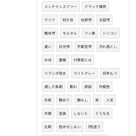
メンテナンスフリー
クラック補修
クリア
耐久性
佐野市
太田市
館林市
モルタル
フッ素
シリコン
違い
日光市
宇都宮市
汚れ落とし
木材
面積
付帯部とは
ベランダ防水
ライトグレー
何年もつ
適した季節
膨れ
原因
外壁色
失敗
艶あり
艶なし
色
人気
外壁
塗装
しないと
どうなる
比較
色あせしない
2色塗り