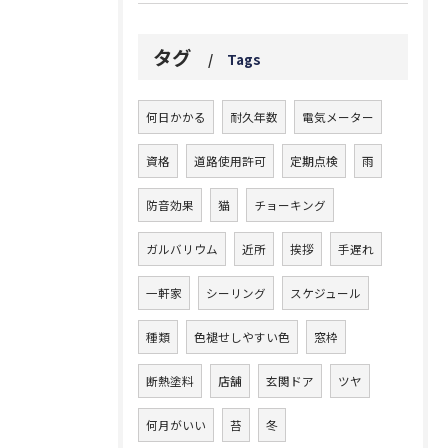
タグ
Tags
何日かかる
耐久年数
電気メーター
資格
道路使用許可
定期点検
雨
防音効果
猫
チョーキング
ガルバリウム
近所
挨拶
手遅れ
一軒家
シーリング
スケジュール
種類
色褪せしやすい色
窓枠
断熱塗料
店舗
玄関ドア
ツヤ
何月がいい
苔
冬