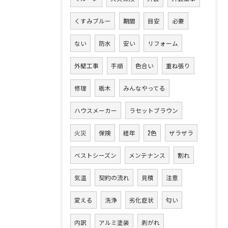
くすみブルー
期間
目安
必要
ない
防水
安い
リフォーム
外壁工事
手順
色合い
重ね張り
修理
栃木
みんなやってる
ハウスメーカー
ラセットブラウン
火災
保険
経年
2色
ザラザラ
ベストシーズン
メンテナンス
割れ
気温
契約の流れ
見積
注意
変える
洗浄
劣化症状
匂い
内訳
アルミ塗装
剥がれ