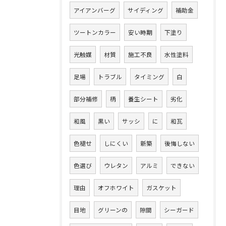
アイアンバーグ
サイディング
補助金
ツートンカラー
安い時期
下塗り
光触媒
材質
施工不良
水性塗料
足場
トラブル
タイミング
白
部分補修
柄
養生シート
劣化
和風
黒い
サッシ
に
和瓦
色褪せ
しにくい
新築
後悔しない
色選び
ウレタン
アルミ
できない
理由
オフホワイト
ガスケット
目地
グリーンの
隙間
シーガード