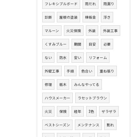
フレキシブルボード
雨だれ
雨漏り
診断
屋根の塗装
棟板金
浮き
マルーン
火災保険
外装
外装工事
くすみブルー
期間
目安
必要
ない
防水
安い
リフォーム
外壁工事
手順
色合い
重ね張り
修理
栃木
みんなやってる
ハウスメーカー
ラセットブラウン
火災
保険
経年
2色
ザラザラ
ベストシーズン
メンテナンス
割れ