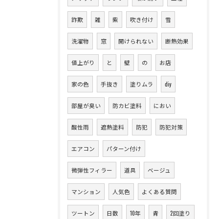
詐欺
雑
紫
吹き付け
雪
洗濯物
窓
開けられない
断熱効果
値上がり
と
壁
の
お店
家の色
手抜き
塗りムラ
diy
部屋が臭い
防カビ塗料
におい
酸性雨
遮熱塗料
防犯
防犯対策
エアコン
パターン付け
微弾性フィラー
道具
ベージュ
マンション
人気色
よくある質問
ツートン
日数
10年
青
2回塗り