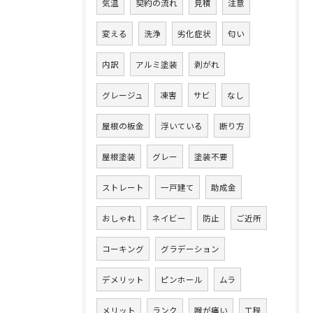
気温
契約の流れ
見積
注意
変える
洗浄
劣化症状
匂い
内訳
アルミ塗装
剥がれ
グレージュ
凍害
サビ
なし
屋根の板金
浮いている
断り方
屋根塗装
グレー
塗装不要
ストレート
一戸建て
助成金
おしゃれ
ネイビー
防止
ご近所
コーキング
グラデーション
デメリット
ピンホール
ムラ
メリット
ランク
喉が痛い
工程