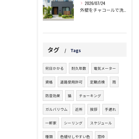
2026/07/24
外壁をチャコールで洗練された邸宅に!劇的おしゃれなツートン鉄板コンビ
タグ
Tags
何日かかる
耐久年数
電気メーター
資格
道路使用許可
定期点検
雨
防音効果
猫
チョーキング
ガルバリウム
近所
挨拶
手遅れ
一軒家
シーリング
スケジュール
種類
色褪せしやすい色
窓枠