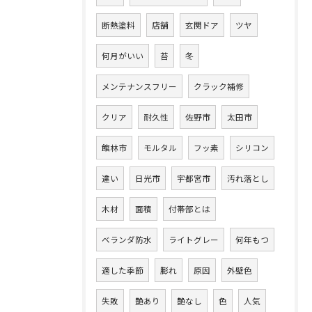
断熱塗料
店舗
玄関ドア
ツヤ
何月がいい
苔
冬
メンテナンスフリー
クラック補修
クリア
耐久性
佐野市
太田市
館林市
モルタル
フッ素
シリコン
違い
日光市
宇都宮市
汚れ落とし
木材
面積
付帯部とは
ベランダ防水
ライトグレー
何年もつ
適した季節
膨れ
原因
外壁色
失敗
艶あり
艶なし
色
人気