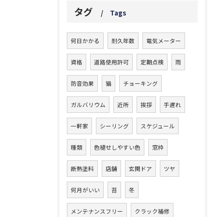
タグ
Tags
何日かかる
耐久年数
電気メーター
資格
道路使用許可
定期点検
雨
防音効果
猫
チョーキング
ガルバリウム
近所
挨拶
手遅れ
一軒家
シーリング
スケジュール
種類
色褪せしやすい色
窓枠
断熱塗料
店舗
玄関ドア
ツヤ
何月がいい
苔
冬
メンテナンスフリー
クラック補修