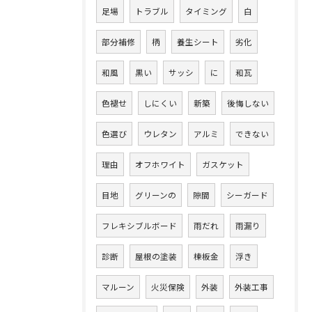
足場
トラブル
タイミング
白
部分補修
柄
養生シート
劣化
和風
黒い
サッシ
に
和瓦
色褪せ
しにくい
新築
後悔しない
色選び
ウレタン
アルミ
できない
理由
オフホワイト
ガスケット
目地
グリーンの
隙間
シーガード
フレキシブルボード
雨だれ
雨漏り
診断
屋根の塗装
棟板金
浮き
マルーン
火災保険
外装
外装工事