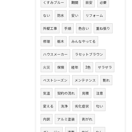
くすみブルー
期間
目安
必要
ない
防水
安い
リフォーム
外壁工事
手順
色合い
重ね張り
修理
栃木
みんなやってる
ハウスメーカー
ラセットブラウン
火災
保険
経年
2色
ザラザラ
ベストシーズン
メンテナンス
割れ
気温
契約の流れ
見積
注意
変える
洗浄
劣化症状
匂い
内訳
アルミ塗装
剥がれ
グレージュ
凍害
サビ
なし