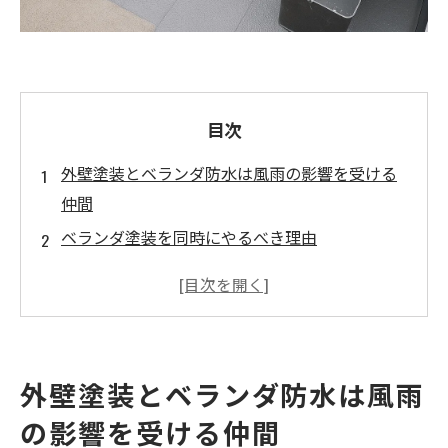
目次
外壁塗装とベランダ防水は風雨の影響を受ける
仲間
ベランダ塗装を同時にやるべき理由
足場を再利用できて、費用が安く済む
メンテナンスの時期をそろえられる
劣化の連鎖を防ぐ
ベランダは塗装ではなく防水工事になる場合も
外壁塗装とベランダ防水は風雨
まとめ
の影響を受ける仲間