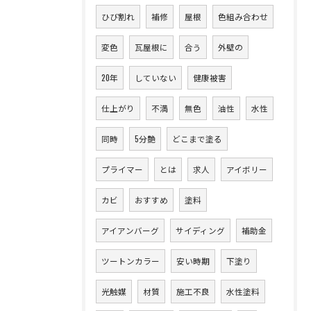
ひび割れ
補修
屋根
色組み合わせ
変色
瓦屋根に
合う
外壁の
20年
していない
健康被害
仕上がり
不満
無色
油性
水性
同時
5分艶
どこまで塗る
プライマー
とは
求人
アイボリー
カビ
おすすめ
塗料
アイアンバーグ
サイディング
補助金
ツートンカラー
安い時期
下塗り
光触媒
材質
施工不良
水性塗料