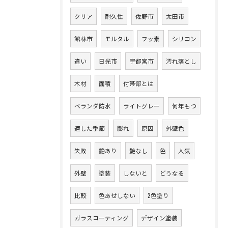
クリア
耐久性
佐野市
太田市
館林市
モルタル
フッ素
シリコン
違い
日光市
宇都宮市
汚れ落とし
木材
面積
付帯部とは
ベランダ防水
ライトグレー
何年もつ
適した季節
膨れ
原因
外壁色
失敗
艶あり
艶なし
色
人気
外壁
塗装
しないと
どうなる
比較
色あせしない
2色塗り
ガラスコーティング
デザイン塗装