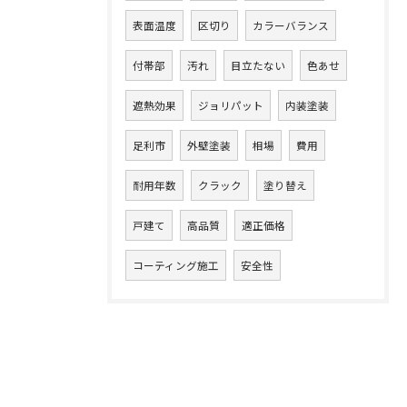
表面温度
区切り
カラーバランス
付帯部
汚れ
目立たない
色あせ
遮熱効果
ジョリパット
内装塗装
足利市
外壁塗装
相場
費用
耐用年数
クラック
塗り替え
戸建て
高品質
適正価格
コーティング施工
安全性