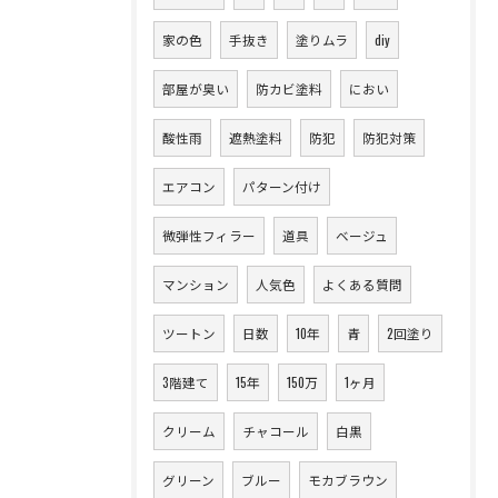
家の色
手抜き
塗りムラ
diy
部屋が臭い
防カビ塗料
におい
酸性雨
遮熱塗料
防犯
防犯対策
エアコン
パターン付け
微弾性フィラー
道具
ベージュ
マンション
人気色
よくある質問
ツートン
日数
10年
青
2回塗り
3階建て
15年
150万
1ヶ月
クリーム
チャコール
白黒
グリーン
ブルー
モカブラウン