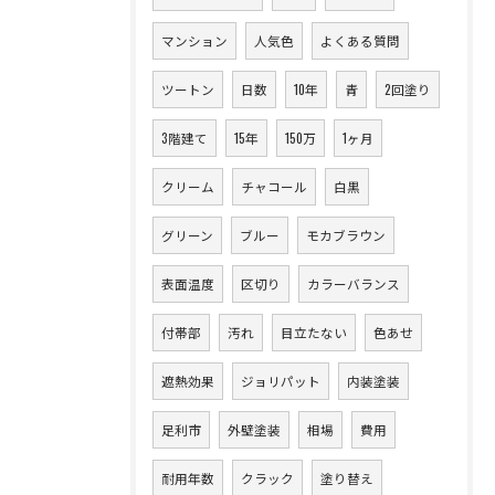
マンション
人気色
よくある質問
ツートン
日数
10年
青
2回塗り
3階建て
15年
150万
1ヶ月
クリーム
チャコール
白黒
グリーン
ブルー
モカブラウン
表面温度
区切り
カラーバランス
付帯部
汚れ
目立たない
色あせ
遮熱効果
ジョリパット
内装塗装
足利市
外壁塗装
相場
費用
耐用年数
クラック
塗り替え