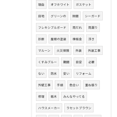
理由
オフホワイト
ガスケット
目地
グリーンの
隙間
シーガード
フレキシブルボード
雨だれ
雨漏り
診断
屋根の塗装
棟板金
浮き
マルーン
火災保険
外装
外装工事
くすみブルー
期間
目安
必要
ない
防水
安い
リフォーム
外壁工事
手順
色合い
重ね張り
修理
栃木
みんなやってる
ハウスメーカー
ラセットブラウン