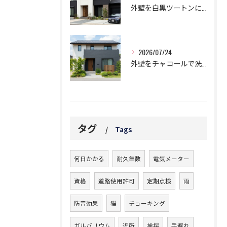
外壁を白黒ツートンにする黄金比！モダンに仕上げる鉄則！
2026/07/24
外壁をチャコールで洗練された邸宅に!劇的おしゃれなツートン鉄板コンビ
タグ
Tags
何日かかる
耐久年数
電気メーター
資格
道路使用許可
定期点検
雨
防音効果
猫
チョーキング
ガルバリウム
近所
挨拶
手遅れ