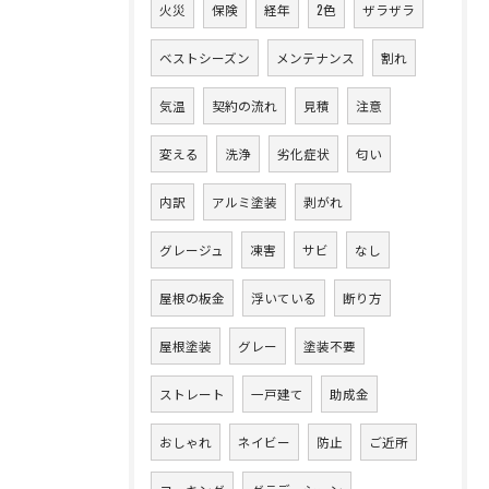
火災
保険
経年
2色
ザラザラ
ベストシーズン
メンテナンス
割れ
気温
契約の流れ
見積
注意
変える
洗浄
劣化症状
匂い
内訳
アルミ塗装
剥がれ
グレージュ
凍害
サビ
なし
屋根の板金
浮いている
断り方
屋根塗装
グレー
塗装不要
ストレート
一戸建て
助成金
おしゃれ
ネイビー
防止
ご近所