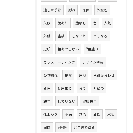
適した季節
膨れ
原因
外壁色
失敗
艶あり
艶なし
色
人気
外壁
塗装
しないと
どうなる
比較
色あせしない
2色塗り
ガラスコーティング
デザイン塗装
ひび割れ
補修
屋根
色組み合わせ
変色
瓦屋根に
合う
外壁の
20年
していない
健康被害
仕上がり
不満
無色
油性
水性
同時
5分艶
どこまで塗る