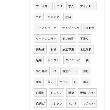
プライマー
とは
求人
アイボリー
カビ
おすすめ
塗料
アイアンバーグ
サイディング
補助金
ツートンカラー
安い時期
下塗り
光触媒
材質
施工不良
水性塗料
足場
トラブル
タイミング
白
部分補修
柄
養生シート
劣化
和風
黒い
サッシ
に
和瓦
色褪せ
しにくい
新築
後悔しない
色選び
ウレタン
アルミ
できない