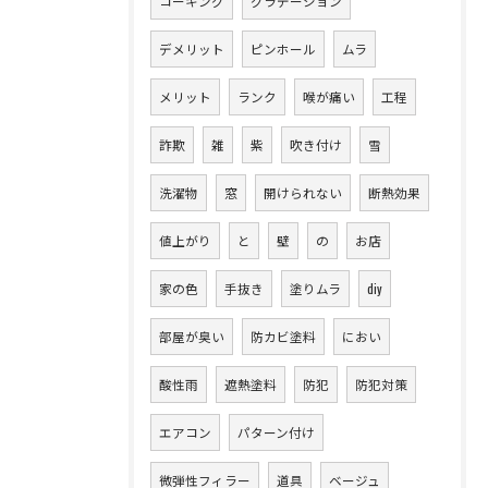
コーキング
グラデーション
デメリット
ピンホール
ムラ
メリット
ランク
喉が痛い
工程
詐欺
雑
紫
吹き付け
雪
洗濯物
窓
開けられない
断熱効果
値上がり
と
壁
の
お店
家の色
手抜き
塗りムラ
diy
部屋が臭い
防カビ塗料
におい
酸性雨
遮熱塗料
防犯
防犯対策
エアコン
パターン付け
微弾性フィラー
道具
ベージュ