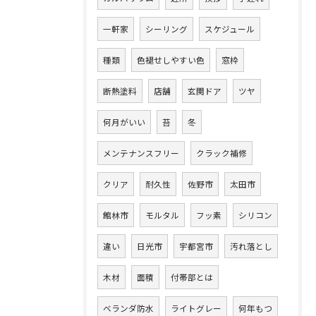
一軒家
シーリング
スケジュール
種類
色褪せしやすい色
窓枠
断熱塗料
店舗
玄関ドア
ツヤ
何月がいい
苔
冬
メンテナンスフリー
クラック補修
クリア
耐久性
佐野市
太田市
館林市
モルタル
フッ素
シリコン
違い
日光市
宇都宮市
汚れ落とし
木材
面積
付帯部とは
ベランダ防水
ライトグレー
何年もつ